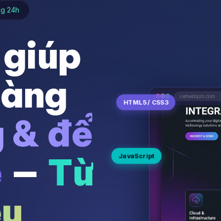
ng 24h
 giúp
hàng
HTML5 / CSS3
vietwebpro.com
g & để
ệ
—
Từ
JavaScript
ệu