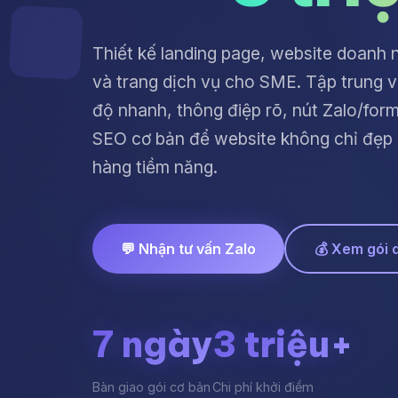
Thiết kế landing page, website doanh
và trang dịch vụ cho SME. Tập trung v
độ nhanh, thông điệp rõ, nút Zalo/form
SEO cơ bản để website không chỉ đẹp
hàng tiềm năng.
💬 Nhận tư vấn Zalo
💰 Xem gói 
7 ngày
3 triệu+
Bàn giao gói cơ bản
Chi phí khởi điểm