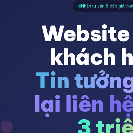
Nhận tư vấn & báo giá tro
Website
khách 
Tin tưởn
lại liên h
3 tri