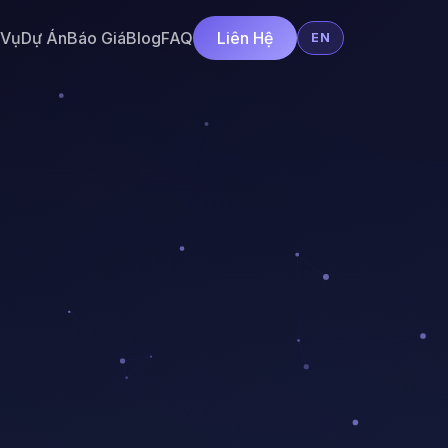
 Vụ
Dự Án
Báo Giá
Blog
FAQ
Liên Hệ
EN