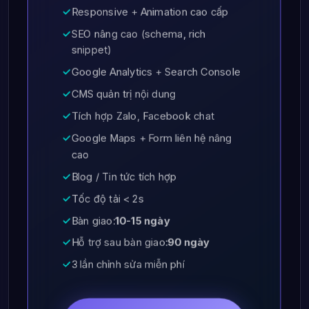
✓
Responsive + Animation cao cấp
✓
SEO nâng cao (schema, rich
snippet)
✓
Google Analytics + Search Console
✓
CMS quản trị nội dung
✓
Tích hợp Zalo, Facebook chat
✓
Google Maps + Form liên hệ nâng
cao
✓
Blog / Tin tức tích hợp
✓
Tốc độ tải < 2s
✓
Bàn giao:
10-15 ngày
✓
Hỗ trợ sau bàn giao:
90 ngày
✓
3 lần chỉnh sửa miễn phí