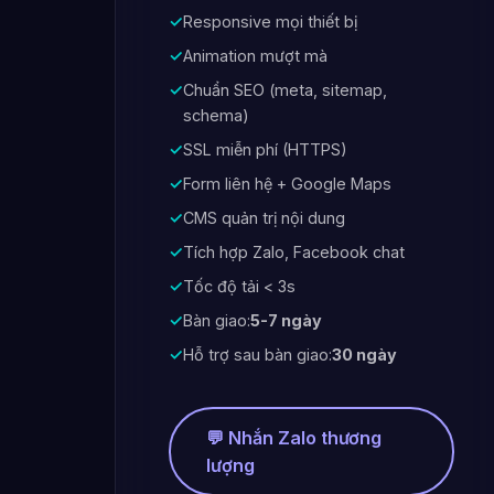
✓
Responsive mọi thiết bị
✓
Animation mượt mà
✓
Chuẩn SEO (meta, sitemap,
schema)
✓
SSL miễn phí (HTTPS)
✓
Form liên hệ + Google Maps
✓
CMS quản trị nội dung
✓
Tích hợp Zalo, Facebook chat
✓
Tốc độ tải < 3s
✓
Bàn giao:
5-7 ngày
✓
Hỗ trợ sau bàn giao:
30 ngày
💬 Nhắn Zalo thương
lượng