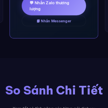
💬 Nhắn Zalo thương
lượng
📘 Nhắn Messenger
So Sánh Chi Tiết