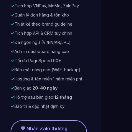
✓
Tích hợp VNPay, MoMo, ZaloPay
✓
Quản lý đơn hàng & tồn kho
✓
Thiết kế theo brand guideline
✓
Tích hợp API & CRM tùy chỉnh
✓
Đa ngôn ngữ (VI/EN/KR/JP...)
✓
Admin dashboard nâng cao
✓
Tối ưu PageSpeed 90+
✓
Bảo mật nâng cao (WAF, backup)
✓
Hosting & tên miền 1 năm miễn phí
✓
Bàn giao:
20-40 ngày
✓
Hỗ trợ sau bàn giao:
12 tháng
✓
Bảo trì & cập nhật định kỳ
💬 Nhắn Zalo thương