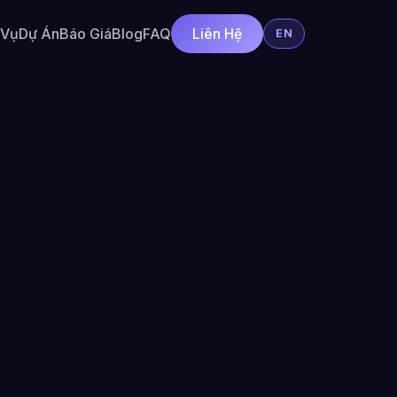
 Vụ
Dự Án
Báo Giá
Blog
FAQ
Liên Hệ
EN