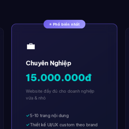
⭐ Phổ biến nhất
💼
Chuyên Nghiệp
15.000.000đ
Website đầy đủ cho doanh nghiệp
vừa & nhỏ
✓
5-10 trang nội dung
✓
Thiết kế UI/UX custom theo brand